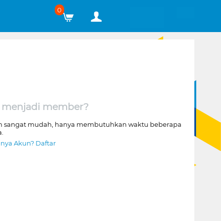
0
 menjadi member?
n sangat mudah, hanya membutuhkan waktu beberapa
a.
nya Akun? Daftar