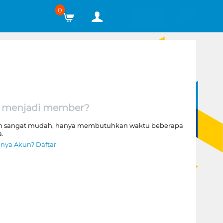
0
 menjadi member?
n sangat mudah, hanya membutuhkan waktu beberapa
a.
nya Akun? Daftar